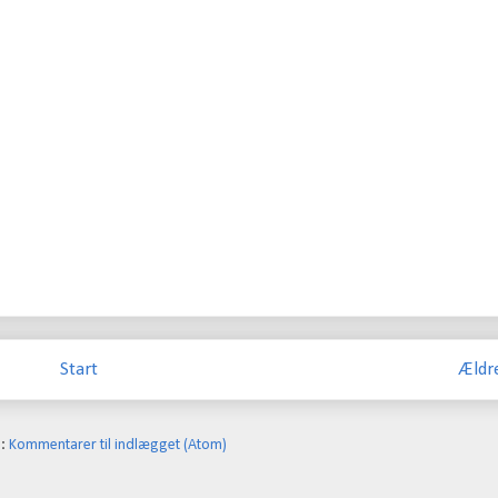
Start
Ældr
å:
Kommentarer til indlægget (Atom)