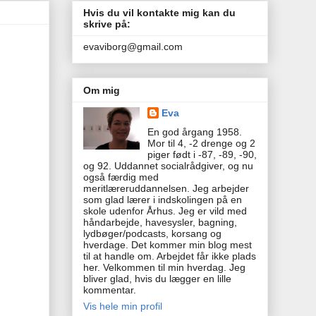
Hvis du vil kontakte mig kan du
skrive på:
evaviborg@gmail.com
Om mig
Eva
En god årgang 1958.
Mor til 4, -2 drenge og 2
piger født i -87, -89, -90,
og 92. Uddannet socialrådgiver, og nu
også færdig med
meritlæreruddannelsen. Jeg arbejder
som glad lærer i indskolingen på en
skole udenfor Århus. Jeg er vild med
håndarbejde, havesysler, bagning,
lydbøger/podcasts, korsang og
hverdage. Det kommer min blog mest
til at handle om. Arbejdet får ikke plads
her. Velkommen til min hverdag. Jeg
bliver glad, hvis du lægger en lille
kommentar.
Vis hele min profil